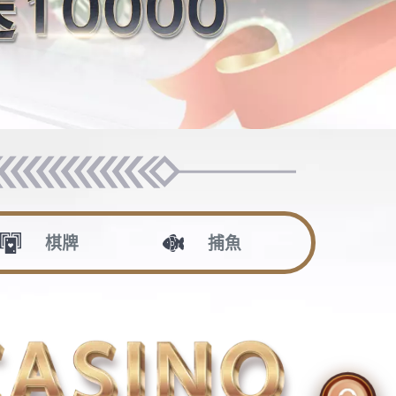
會員回饋機制
DG百家樂作弊Dcard問題大曝光！討
論揭示作弊手段，避開百家樂遊戲中的
禁忌，穩賺不賠！
DG百家樂出金問題揭露！玩家控訴
「贏錢卻領不到」，如何避免出金困
境？
DG百家樂安全嗎？分析師揭示如何
分辨真假平台，讓你遠離風險！
小心！線上娛樂城不出金原因大揭
密，如何保障自己資金安全？
沙龍電子
026 年 7 月