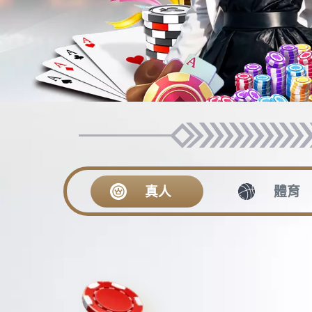
Posted
Author
2017-01-14
admin
on
美國前國務卿希拉裏?克林頓10日在
警方勾押。希拉裏成功閃避，沉著應對
希拉裏即時自嘲
美國特工處發言人喬治?奧格尒維10
店開會，希拉裏應邀在會前發表演講。特
店安保人員接近那名女子時，她扔出一只
押。”
在台上的希拉裏做出躲避動作，沒有
希拉裏說：“有人向我扔東西？這是(
麼有爭議,
線上撲克
。”
現場聽眾大約1000人，一些人以笑