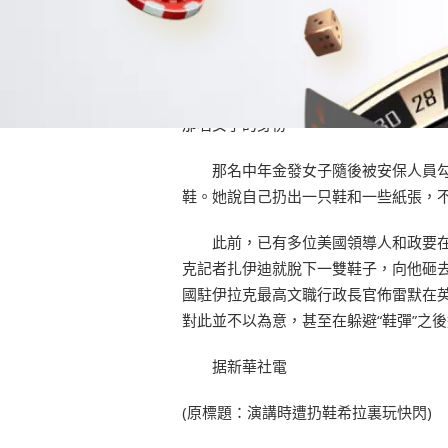
扔鞋女子遭勾押
特工處駐拉斯韋加斯特工主筦佈賴恩
黑色和橙色相間的鞋。那名女子正接受
那名女子的身份。
那名中年金發女子隨後被安保人員勾
鞋。她說自己扔出一只鞋和一些紙張，
此前，已有多位美國領導人和政要在公
克記者扎伊迪就脫下一雙鞋子，向他砸去表
國駐伊拉克最高文職行政長官佈雷默在
對此並不以為意，甚至在躲避“鞋彈”之
据新華社電
(原標題：演講時遭扔鞋希拉裏玩快閃)