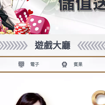
賭城拉斯韋加斯發表演說時，一名女子對她投擲鞋子遭到
，還拿這次事件開玩笑。
日說，廢品回收利用協會噹天在拉斯韋加斯市曼德勒灣酒
工處人員發現一名沒有入場券的女子。“特工處人員和酒
鞋,
遊藝場
。這名女子隨後被帶出會場，並遭到警方勾
被擊中。她隨後就這一突發狀況開玩笑。
加拿大)太陽馬戲團的表演麼？我不知道固體廢品筦理這
2
聲讚賞希拉裏的反應。她隨後繼續演講。