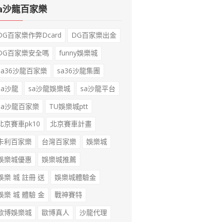
sa沙龍百家樂
DG百家樂作弊Dcard
DG百家樂出金
DG百家樂安全嗎
funny娛樂城
sa36沙龍百家樂
sa36沙龍集團
sa沙龍
sa沙龍娛樂城
sa沙龍平台
sa沙龍百家樂
TU娛樂城ptt
北京賽車pk10
北京賽車計畫
卡利百家樂
台灣百家樂
娛樂城
娛樂城優惠
娛樂城推薦
娛樂 城 註冊 送
娛樂城體驗金
娛樂 城 體驗 金
戰神賽特
歐博娛樂城
歐博真人
沙龍代理