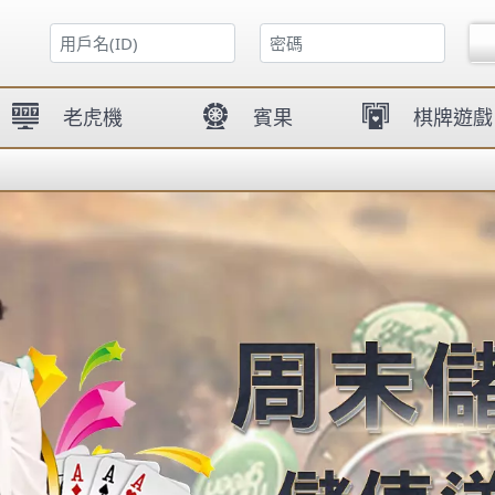
克,
德州
王
平對局、
 娛樂城
首存優
快感！
電子
沙龍國際集團
沙龍博弈平台
SA沙龍百家樂
SA沙龍平台
賭城演講被扔鞋 自嘲馬
裏 扔鞋