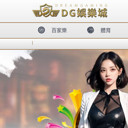
Skip
3a娛樂城真人德州撲
to
content
德州普客線上,視訊
普克-線上德州撲克
3A 娛樂城官網提供高畫質視訊德州撲克，公
極速出金。不論您是新手還是德州撲克王，3A
現金版都能滿足您的競技需求。立即註冊領取
惠，與全球高手線上對決，體驗最真實的博弈
加入會員
SA沙龍娛樂城
沙龍
沙龍百家樂代理
SA36
遊藝場 希拉裏在
戲團表演麼 希拉