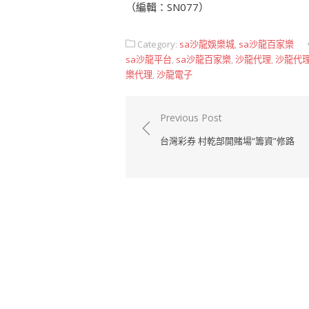
（編輯：SN077）
Category:
sa沙龍娛樂城
,
sa沙龍百家樂
sa沙龍平台
,
sa沙龍百家樂
,
沙龍代理
,
沙龍代
樂代理
,
沙龍電子
文
Previous Post
章
台灣彩券 村乾部開賭場“籌資”修路
導
覽