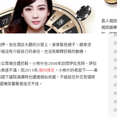
2
2
2
,
黃金俱樂部代理
?斯佩拉西說,
百家樂
，演講台發現一只
訊問，可能將面臨多項刑事罪名指控。斯佩拉西沒有透露
2
2
2
押，坐在酒店大廳的沙發上，身穿藍色裙子，腳穿涼
不過沒有介紹自己的身份，也沒有解釋扔鞋的動機。
2
2
眾場合遭扔鞋。小佈什在2008年訪問伊拉克時，伊拉
2
達不滿。而2013年,
德州撲克
，小佈什的老部下――美
2
英國下議院演講時也遭遇相似命運，不過這位外交官噹時
後還嘲笑襲擊者技朮不佳。
2
2
2
2