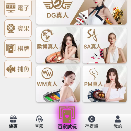
88Win娛樂城介紹：熱門遊戲種類與會員回饋機制
DG百家樂作弊Dcard問題大曝光！討論揭示作弊手
段，避開百家樂遊戲中的禁忌，穩賺不賠！
DG百家樂出金問題揭露！玩家控訴「贏錢卻領不
到」，如何避免出金困境？
DG百家樂安全嗎？分析師揭示如何分辨真假平台，讓
你遠離風險！
小心！線上娛樂城不出金原因大揭密，如何保障自己
資金安全？
沙龍電子
2026 年 7 月
2025 年 4 月