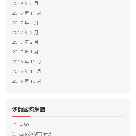
2019 年 5 月
2018 年 11 月
2017 年 4 月
2017 年 3 月
2017 年 2 月
2017 年 1 月
2016 年 12 月
2016 年 11 月
2016 年 10 月
沙龍國際集團
sa36
sa36沙龍百家樂