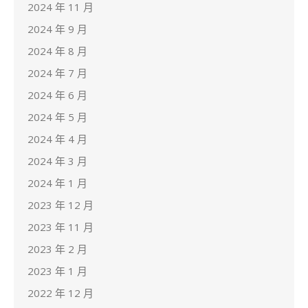
2024 年 11 月
2024 年 9 月
2024 年 8 月
2024 年 7 月
2024 年 6 月
2024 年 5 月
2024 年 4 月
2024 年 3 月
2024 年 1 月
2023 年 12 月
2023 年 11 月
2023 年 2 月
2023 年 1 月
2022 年 12 月