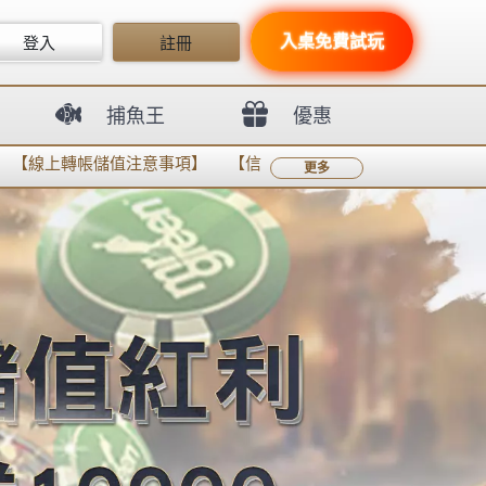
Search
Search
for:
SA沙龍
SA36沙龍集團
沙龍娛樂城
88Win娛樂城介紹：熱門遊戲種類與