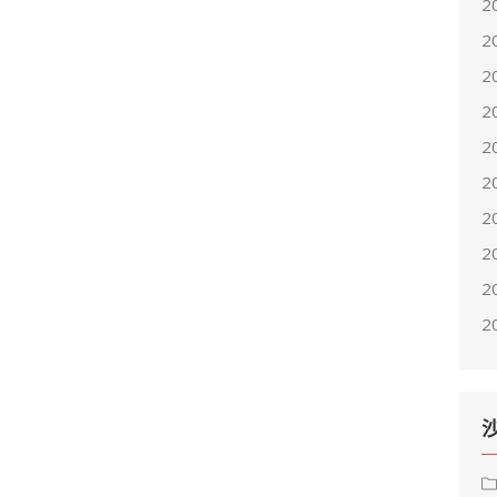
2
2
2
2
2
2
2
2
2
2