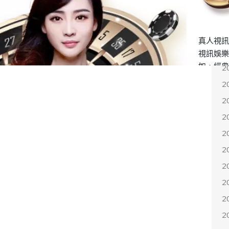
2
2
2
2
2
2
2
2
2
2
2
2
2
2