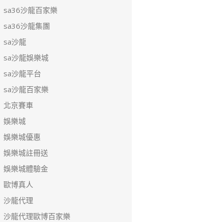
sa36沙龍百家樂
sa36沙龍集團
sa沙龍
sa沙龍娛樂城
sa沙龍平台
sa沙龍百家樂
北京賽車
娛樂城
娛樂城優惠
娛樂城註冊送
娛樂城體驗金
歐博真人
沙龍代理
沙龍代理歐博百家樂