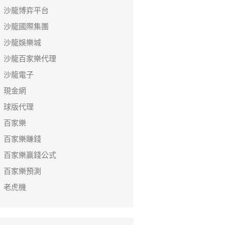
沙龍博弈平台
沙龍國際集團
沙龍娛樂城
沙龍百家樂代理
沙龍電子
現金網
球版代理
百家樂
百家樂賺錢
百家樂贏錢公式
百家樂預測
老虎機