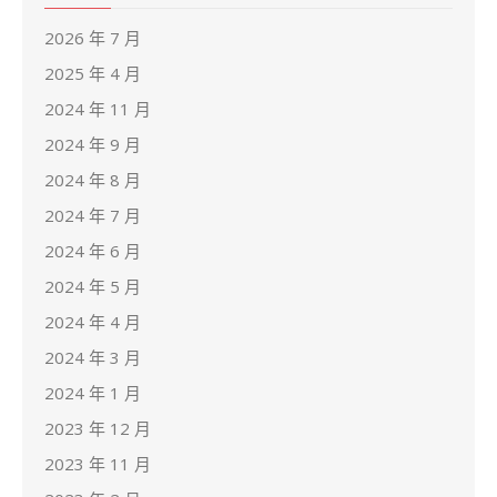
2026 年 7 月
2025 年 4 月
2024 年 11 月
2024 年 9 月
2024 年 8 月
2024 年 7 月
2024 年 6 月
2024 年 5 月
2024 年 4 月
2024 年 3 月
2024 年 1 月
2023 年 12 月
2023 年 11 月