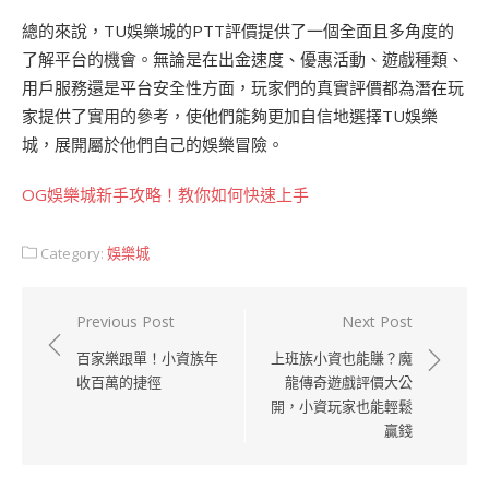
總的來說，TU娛樂城的PTT評價提供了一個全面且多角度的
了解平台的機會。無論是在出金速度、優惠活動、遊戲種類、
用戶服務還是平台安全性方面，玩家們的真實評價都為潛在玩
家提供了實用的參考，使他們能夠更加自信地選擇TU娛樂
城，展開屬於他們自己的娛樂冒險。
OG娛樂城新手攻略！教你如何快速上手
Category:
娛樂城
文
Previous Post
Next Post
章
百家樂跟單！小資族年
上班族小資也能賺？魔
導
收百萬的捷徑
龍傳奇遊戲評價大公
開，小資玩家也能輕鬆
覽
贏錢