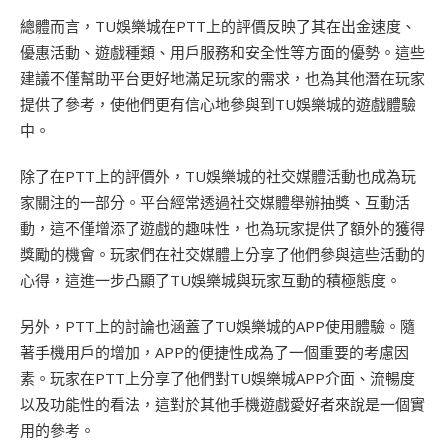
總體而言，TU娛樂城在PTT上的評價反映了其在出金速度、
優惠活動、遊戲種類、用戶服務和安全性等方面的優勢。這些
建議不僅幫助平台更好地滿足玩家的需求，也為其他潛在玩家
提供了參考，使他們更有信心地參與到TU娛樂城的遊戲體驗
中。
除了在PTT上的評價外，TU娛樂城的社交媒體活動也成為玩
家關注的一部分。平台經常透過社交媒體舉辦抽獎、互動活
動，這不僅增添了遊戲的趣味性，也為玩家提供了額外的獲得
獎勵的機會。玩家們在社交媒體上分享了他們參與這些活動的
心得，這進一步凸顯了TU娛樂城與玩家互動的積極態度。
另外，PTT上的討論也涵蓋了TU娛樂城的APP使用體驗。隨
著手機用戶的增加，APP的便捷性成為了一個重要的考慮因
素。玩家在PTT上分享了他們對TU娛樂城APP介面、流暢度
以及功能性的看法，這對於其他手機遊戲愛好者來說是一個實
用的參考。