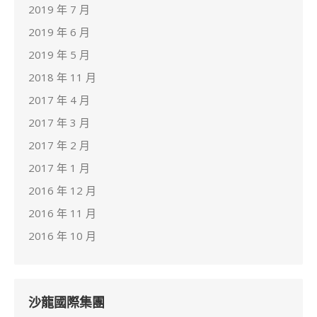
2019 年 7 月
2019 年 6 月
2019 年 5 月
2018 年 11 月
2017 年 4 月
2017 年 3 月
2017 年 2 月
2017 年 1 月
2016 年 12 月
2016 年 11 月
2016 年 10 月
沙龍國際集團